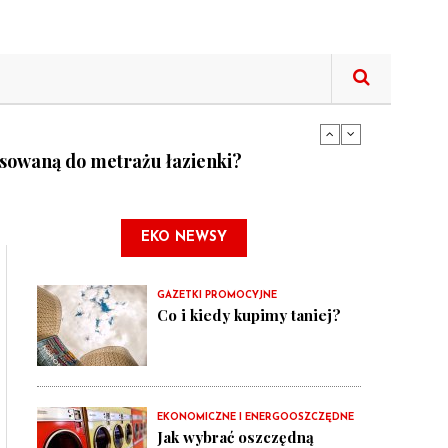
tne funkcje lodówek
asowaną do metrażu łazienki?
tne funkcje lodówek
EKO NEWSY
GAZETKI PROMOCYJNE
Co i kiedy kupimy taniej?
EKONOMICZNE I ENERGOOSZCZĘDNE
Jak wybrać oszczędną