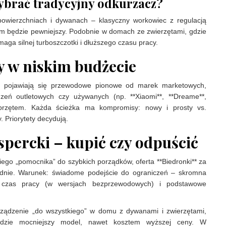
wybrać tradycyjny odkurzacz?
powierzchniach i dywanach – klasyczny workowiec z regulacją
m będzie pewniejszy. Podobnie w domach ze zwierzętami, gdzie
aga silnej turboszczotki i dłuższego czasu pracy.
y w niskim budżecie
ł pojawiają się przewodowe pionowe od marek marketowych,
eń outletowych czy używanych (np. **Xiaomi**, **Dreame**,
sprzętem. Każda ścieżka ma kompromisy: nowy i prosty vs.
. Priorytety decydują.
percki – kupić czy odpuścić
kiego „pomocnika” do szybkich porządków, oferta **Biedronki** za
sądnie. Warunek: świadome podejście do ograniczeń – skromna
y czas pracy (w wersjach bezprzewodowych) i podstawowe
urządzenie „do wszystkiego” w domu z dywanami i zwierzętami,
ędzie mocniejszy model, nawet kosztem wyższej ceny. W