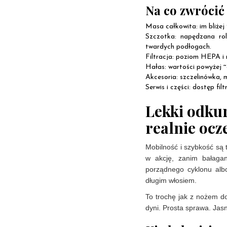
Na co zwróci
Masa całkowita: im bliżej
Szczotka: napędzana ro
twardych podłogach.
Filtracja: poziom HEPA i 
Hałas: wartości powyżej 
Akcesoria: szczelinówka, 
Serwis i części: dostęp fi
Lekki odku
realnie ocz
Mobilność i szybkość są t
w akcję, zanim bałagan
porządnego cyklonu alb
długim włosiem.
To trochę jak z nożem do
dyni. Prosta sprawa. Jas