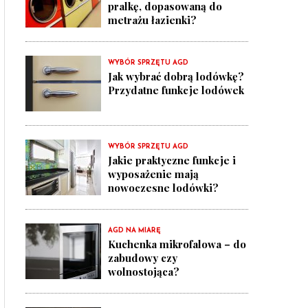
pralkę, dopasowaną do
metrażu łazienki?
WYBÓR SPRZĘTU AGD
Jak wybrać dobrą lodówkę?
Przydatne funkcje lodówek
WYBÓR SPRZĘTU AGD
Jakie praktyczne funkcje i
wyposażenie mają
nowoczesne lodówki?
AGD NA MIARĘ
Kuchenka mikrofalowa – do
zabudowy czy
wolnostojąca?