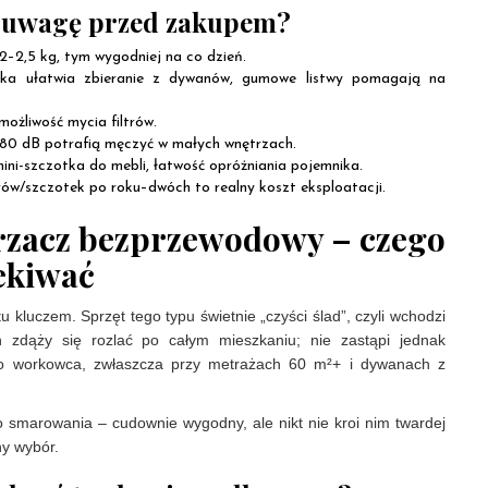
ć uwagę przed zakupem?
 2–2,5 kg, tym wygodniej na co dzień.
lka ułatwia zbieranie z dywanów, gumowe listwy pomagają na
możliwość mycia filtrów.
~80 dB potrafią męczyć w małych wnętrzach.
mini-szczotka do mebli, łatwość opróżniania pojemnika.
ltrów/szczotek po roku–dwóch to realny koszt eksploatacji.
rzacz bezprzewodowy – czego
ekiwać
u kluczem. Sprzęt tego typu świetnie „czyści ślad”, czyli wchodzi
 zdąży się rozlać po całym mieszkaniu; nie zastąpi jednak
o workowca, zwłaszcza przy metrażach 60 m²+ i dywanach z
 smarowania – cudownie wygodny, ale nikt nie kroi nim twardej
ny wybór.