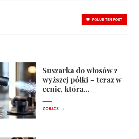
POLUB TEN POST
Suszarka do włosów z
wyższej półki – teraz w
cenie, która...
→
ZOBACZ