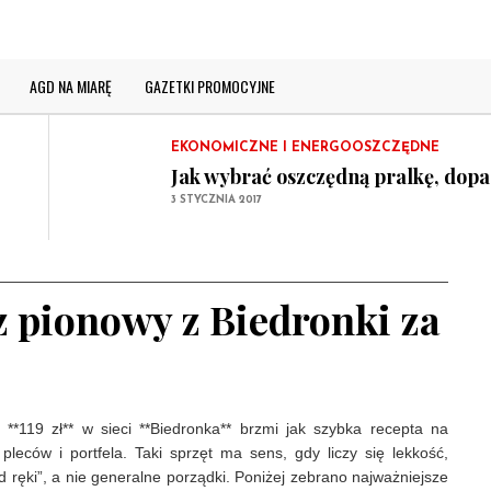
Jak wybrać dobrą lodówkę? Przyda
5 STYCZNIA 2017
GAZETKI PROMOCYJNE
AGD NA MIARĘ
GAZETKI PROMOCYJNE
Co i kiedy kupimy taniej?
2 STYCZNIA 2017
EKONOMICZNE I ENERGOOSZCZĘDNE
Jak wybrać oszczędną pralkę, dop
3 STYCZNIA 2017
WYBÓR SPRZĘTU AGD
Jak wybrać dobrą lodówkę? Przyda
5 STYCZNIA 2017
z pionowy z Biedronki za
GAZETKI PROMOCYJNE
Co i kiedy kupimy taniej?
2 STYCZNIA 2017
**119 zł** w sieci **Biedronka** brzmi jak szybka recepta na
leców i portfela. Taki sprzęt ma sens, gdy liczy się lekkość,
d ręki”, a nie generalne porządki. Poniżej zebrano najważniejsze