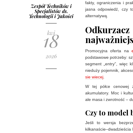
fakty, ograniczenia i pr
Zespół Techników i
jasna odpowiedź, czy t
Specjalistów ds.
Technologii i Jakości
alternatywą.
Odkurzac
18
kwi
najważniejs
Promocyjna oferta na
2026
podstawowe potrzeby: sz
segment „entry”, więc 
nieduży pojemnik, akces
sie wiecej
.
W tej półce cenowej z
akumulatory. Moc i kult
ale masa i zwrotność – duż
Czy to model 
Jeśli to wersja bezpr
kilkanaście–dwadzieścia 