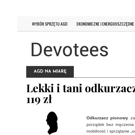
DZISIAJ JEST:
CZWARTEK 6 SIERPNIA 2026
WYBÓR SPRZĘTU AGD
EKONOMICZNE I ENERGOOSZCZĘDNE
AGD NA MIARĘ
Lekki i tani odkurzac
119 zł
Odkurzacz pionowy
za 
porządek bez męczenia p
mobilność i sprzątanie „o