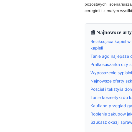
pozostałych scenariusz
ceregieli i z małym wysiłk
📰 Najnowsze arty
Relaksujaca kapiel w
kapieli
Tanie agd najlepsze o
Pralkosuszarka czy s
Wyposazenie sypialni
Najnowsze oferty sz
Posciel i tekstylia 
Tanie kosmetyki do ka
Kaufland przeglad ga
Robienie zakupow ja
Szukasz okazji spra