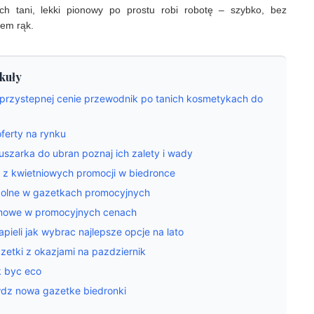
ach tani, lekki pionowy po prostu robi robotę – szybko, bez
iem rąk.
kuły
 przystepnej cenie przewodnik po tanich kosmetykach do
ferty na rynku
uszarka do ubran poznaj ich zalety i wady
 z kwietniowych promocji w biedronce
kolne w gazetkach promocyjnych
domowe w promocyjnych cenach
pieli jak wybrac najlepsze opcje na lato
zetki z okazjami na pazdziernik
k byc eco
wdz nowa gazetke biedronki