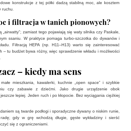
odowe konstrukcje z tej półki dadzą stabilną moc, ale kosztem
y ruchu.
c i filtracja w tanich pionowych?
„airwatty”; zamiast tego pojawiają się waty silnika czy Paskale,
lnym ssaniu. W praktyce pomaga turbo-szczotka do dywanów i
ładu. Filtracją HEPA (np. H11–H13) warto się zainteresować
ch – tu budżet bywa różny, więc sprawdzenie wkładu i możliwości
.
zacz – kiedy ma sens
 małe mieszkania, kawalerki, kuchnie „open space” i szybkie
niu czy zabawie z dziećmi. Jako drugie urządzenie obok
eszcze lepiej. Jeden ruch i po kłopocie. Bez wyciągania ciężkiej
adaniem są twarde podłogi i sporadyczne dywany o niskim runie,
adę; gdy w grę wchodzą długie, gęste wykładziny i sierść
iczyć się z ograniczeniami.