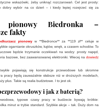
aktyczne wskazówki, żeby uniknąć rozczarowań. Cel jest prosty:
o dobry wybór na co dzień – i kiedy lepiej rozejrzeć się za
z pionowy Biedronka –
ze fakty
odkurzacz pionowy
w **Biedronce** za **119 zł** celuje w
ybkie ogarnianie okruszków, kątów, wnęk, a czasem schodów. To
kluczowe będzie trzymanie oczekiwań na wodzy: prosty napęd,
oria bazowe, bez zaawansowanej elektroniki. Wiecej na
dowiedz
wykle pojawiają się konstrukcje przewodowe lub skromne
ura pracy będą zauważalnie słabsze niż w droższych modelach,
y plus. Takie są realia budżetowe. I to jest ok.
bezprzewodowy i jak z baterią?
zewodowa, typowe czasy pracy w budżecie bywają krótkie:
kilka minut w trybie standard. Szybkie akcje – tak. Duży dom na