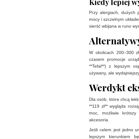
Kiedy lepiej 
Przy alergiach, dużych 
mocy i szczelnym układe
sierść wbijana w runo wym
Alternatyw
W okolicach 200–300 z
czasem promocje urządz
**Tefal**) z lepszym o
używany, ale wydajniejszy
Werdykt eks
Dla osób, które chcą lek
**119 zł** wygląda roz
moc, możliwie krótsz
akcesoria.
Jeśli celem jest jedno 
lepszym kierunkiem b