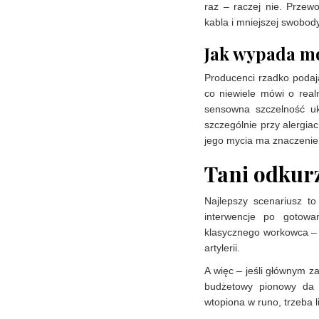
raz – raczej nie. Przew
kabla i mniejszej swobod
Jak wypada mo
Producenci rzadko podają 
co niewiele mówi o rea
sensowna szczelność uk
szczególnie przy alergia
jego mycia ma znaczenie
Tani odkur
Najlepszy scenariusz to
interwencje po gotowa
klasycznego workowca – j
artylerii.
A więc – jeśli głównym z
budżetowy pionowy da r
wtopiona w runo, trzeba l