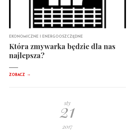
EKONOMICZNE I ENERGOOSZCZĘDNE
Która zmywarka będzie dla nas
najlepsza?
→
ZOBACZ
21
sty
2017