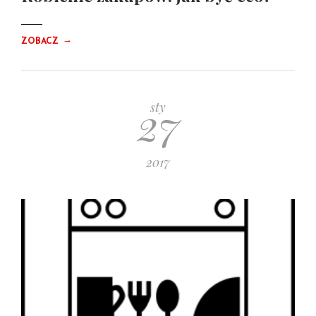
→
ZOBACZ
27
sty
2017