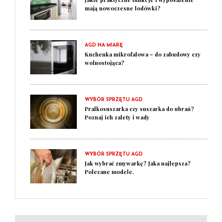
mają nowoczesne lodówki?
AGD NA MIARĘ
Kuchenka mikrofalowa – do zabudowy czy
wolnostojąca?
WYBÓR SPRZĘTU AGD
Pralkosuszarka czy suszarka do ubrań?
Poznaj ich zalety i wady
WYBÓR SPRZĘTU AGD
Jak wybrać zmywarkę? Jaka najlepsza?
Polecane modele.