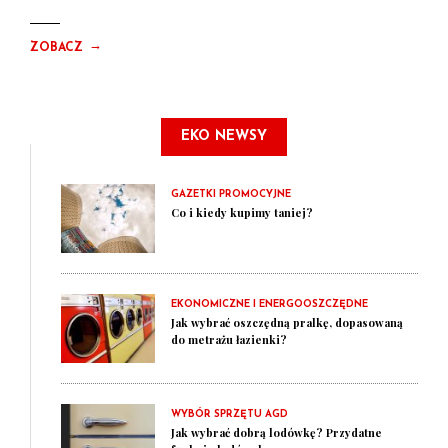
→
ZOBACZ
EKO NEWSY
GAZETKI PROMOCYJNE
Co i kiedy kupimy taniej?
EKONOMICZNE I ENERGOOSZCZĘDNE
Jak wybrać oszczędną pralkę, dopasowaną
do metrażu łazienki?
WYBÓR SPRZĘTU AGD
Jak wybrać dobrą lodówkę? Przydatne