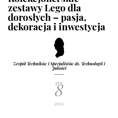
GAZETKI PROMOCYJNE
zestawy Lego dla
Co i kiedy kupimy taniej?
dorosłych – pasja,
2 STYCZNIA 2017
dekoracja i inwestycja
Zespół Techników i Specjalistów ds. Technologii i
Jakości
8
gru
2025