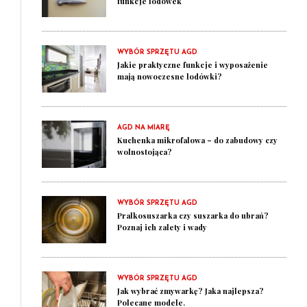
funkcje lodówek
WYBÓR SPRZĘTU AGD
Jakie praktyczne funkcje i wyposażenie
mają nowoczesne lodówki?
AGD NA MIARĘ
Kuchenka mikrofalowa – do zabudowy czy
wolnostojąca?
WYBÓR SPRZĘTU AGD
Pralkosuszarka czy suszarka do ubrań?
Poznaj ich zalety i wady
WYBÓR SPRZĘTU AGD
Jak wybrać zmywarkę? Jaka najlepsza?
Polecane modele.