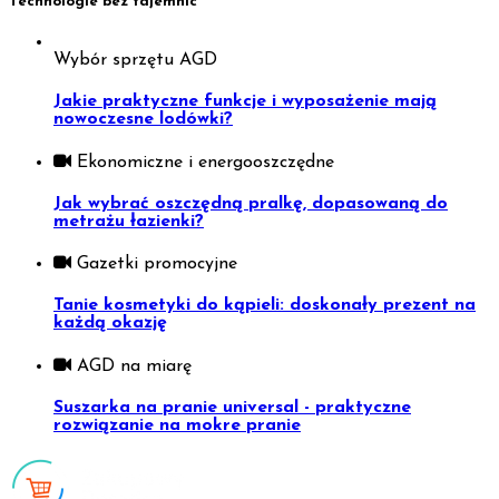
Technologie bez tajemnic
Wybór sprzętu AGD
Jakie praktyczne funkcje i wyposażenie mają
nowoczesne lodówki?
Ekonomiczne i energooszczędne
Jak wybrać oszczędną pralkę, dopasowaną do
metrażu łazienki?
Gazetki promocyjne
Tanie kosmetyki do kąpieli: doskonały prezent na
każdą okazję
AGD na miarę
Suszarka na pranie universal - praktyczne
rozwiązanie na mokre pranie