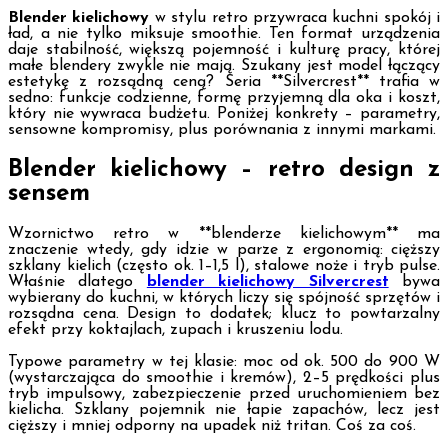
Blender kielichowy
w stylu retro przywraca kuchni spokój i
ład, a nie tylko miksuje smoothie. Ten format urządzenia
daje stabilność, większą pojemność i kulturę pracy, której
małe blendery zwykle nie mają. Szukany jest model łączący
estetykę z rozsądną ceną? Seria **Silvercrest** trafia w
sedno: funkcje codzienne, formę przyjemną dla oka i koszt,
który nie wywraca budżetu. Poniżej konkrety – parametry,
sensowne kompromisy, plus porównania z innymi markami.
Blender kielichowy – retro design z
sensem
Wzornictwo retro w **blenderze kielichowym** ma
znaczenie wtedy, gdy idzie w parze z ergonomią: cięższy
szklany kielich (często ok. 1–1,5 l), stalowe noże i tryb pulse.
Właśnie dlatego
blender kielichowy Silvercrest
bywa
wybierany do kuchni, w których liczy się spójność sprzętów i
rozsądna cena. Design to dodatek; klucz to powtarzalny
efekt przy koktajlach, zupach i kruszeniu lodu.
Typowe parametry w tej klasie: moc od ok. 500 do 900 W
(wystarczająca do smoothie i kremów), 2–5 prędkości plus
tryb impulsowy, zabezpieczenie przed uruchomieniem bez
kielicha. Szklany pojemnik nie łapie zapachów, lecz jest
cięższy i mniej odporny na upadek niż tritan. Coś za coś.