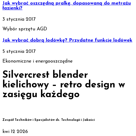
Jak wybrać oszczędną pralkę, dopasowaną do metrażu
łazienki?
3 stycznia 2017
Wybór sprzętu AGD
Jak wybrać dobrą lodówkę? Przydatne funkcje lodówek
5 stycznia 2017
Ekonomiczne i energooszczędne
Silvercrest blender
kielichowy – retro design w
zasięgu każdego
Zespół Techników i Specjalistów ds. Technologii i Jakości
kwi
12
2026