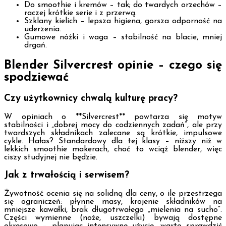
Do smoothie i kremów – tak; do twardych orzechów –
raczej krótkie serie i z przerwą.
Szklany kielich – lepsza higiena, gorsza odporność na
uderzenia.
Gumowe nóżki i waga – stabilność na blacie, mniej
drgań.
Blender Silvercrest opinie – czego się
spodziewać
Czy użytkownicy chwalą kulturę pracy?
W opiniach o **Silvercrest** powtarza się motyw
stabilności i „dobrej mocy do codziennych zadań”, ale przy
twardszych składnikach zalecane są krótkie, impulsowe
cykle. Hałas? Standardowy dla tej klasy – niższy niż w
lekkich smoothie makerach, choć to wciąż blender, więc
ciszy studyjnej nie będzie.
Jak z trwałością i serwisem?
Żywotność ocenia się na solidną dla ceny, o ile przestrzega
się ograniczeń: płynne masy, krojenie składników na
mniejsze kawałki, brak długotrwałego „mielenia na sucho”.
Części wymienne (noże, uszczelki) bywają dostępne