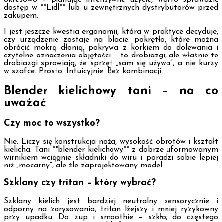
okresowo – planując intensywne użycie, warto sprawdzić
dostęp w **Lidl** lub u zewnętrznych dystrybutorów przed
zakupem.
I jest jeszcze kwestia ergonomii, która w praktyce decyduje,
czy urządzenie zostaje na blacie: pokrętło, które można
obrócić mokrą dłonią, pokrywa z korkiem do dolewania i
czytelne oznaczenia objętości – to drobiazgi, ale właśnie te
drobiazgi sprawiają, że sprzęt „sam się używa”, a nie kurzy
w szafce. Prosto. Intuicyjnie. Bez kombinacji.
Blender kielichowy tani – na co
uważać
Czy moc to wszystko?
Nie. Liczy się konstrukcja noża, wysokość obrotów i kształt
kielicha. Tani **blender kielichowy** z dobrze uformowanym
wirnikiem wciągnie składniki do wiru i poradzi sobie lepiej
niż „mocarny”, ale źle zaprojektowany model.
Szklany czy tritan – który wybrać?
Szklany kielich jest bardziej neutralny sensorycznie i
odporny na zarysowania, tritan lżejszy i mniej ryzykowny
przy upadku. Do zup i smoothie – szkło; do częstego