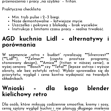
przenoszenia i pracy „na szybko” – tritan.
Praktyczna checklista
Min. tryb pulse i 2–3 biegi.
Noże demontowalne – łatwiejsze mycie.
Uszczelka i pokrywa z blokadą – brak wycieków.
Instrukcja z limitami czasu pracy – realna trwałość.
AGD kuchnia Lidl – alternatywy i
porównania
W segmencie „retro + budżet” rywalizują: **Silvercrest**
(**Lidl**), **Zelmer** (często prostsze programy,
stonowany design), **Amica** (tritan w niższej cenie), a
wyżej cenowo **Bosch** czy **Tefal** (lepsze ostrza i wyższe
obroty, ale bez estetyki retro). Wybór sprowadza się do
priorytetu: wygląd i cena kontra wydajność na twardych
składnikach.
Wnioski – dla kogo blender
kielichowy retro
Dla osób, które miksują codziennie smoothie, kremy i sosy,
cenią spójny wygląd kuchni i nie planują długiego mielenia