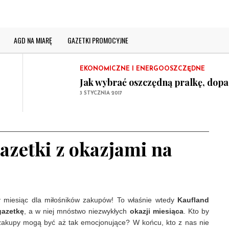
Jak wybrać dobrą lodówkę? Przyda
5 STYCZNIA 2017
GAZETKI PROMOCYJNE
AGD NA MIARĘ
GAZETKI PROMOCYJNE
Co i kiedy kupimy taniej?
2 STYCZNIA 2017
EKONOMICZNE I ENERGOOSZCZĘDNE
Jak wybrać oszczędną pralkę, dop
3 STYCZNIA 2017
WYBÓR SPRZĘTU AGD
Jak wybrać dobrą lodówkę? Przyda
5 STYCZNIA 2017
azetki z okazjami na
GAZETKI PROMOCYJNE
Co i kiedy kupimy taniej?
2 STYCZNIA 2017
y miesiąc dla miłośników zakupów! To właśnie wtedy
Kaufland
gazetkę
, a w niej mnóstwo niezwykłych
okazji miesiąca
. Kto by
zakupy mogą być aż tak emocjonujące? W końcu, kto z nas nie