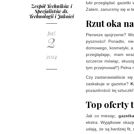
lubi przeglądać gazetki
Zespół Techników i
Zatem, zanurzmy się w te
Specjalistów ds.
Technologii i Jakości
Rzut oka na
2
paź
Pierwsze spojrzenie? W
pyszności! Ponadto, ni
domowego, kosmetyki, a n
przeglądając, mam wraż
2024
szczerze mówiąc, skuszę 
tym przejmował?) Pelna 
Czy zastanawialiście się
zaskakuje w gazetce?
K
pozazdrościć tej sztuczki!
Top oferty 
Jak co miesiąc,
gazetk
ekstra. Wyjątkowe okazje
udają, że są bardziej fit