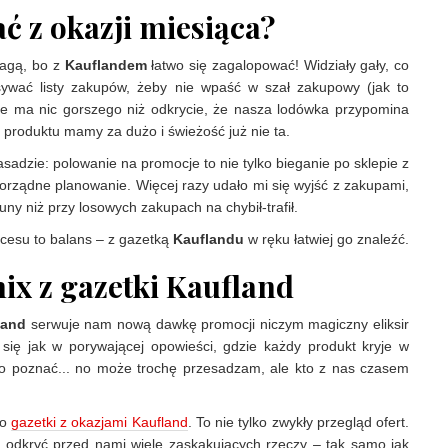
ać z okazji miesiąca?
wagą, bo z
Kauflandem
łatwo się zagalopować! Widziały gały, co
isywać listy zakupów, żeby nie wpaść w szał zakupowy (jak to
Nie ma nic gorszego niż odkrycie, że nasza lodówka przypomina
produktu mamy za dużo i świeżość już nie ta.
zasadzie: polowanie na promocje to nie tylko bieganie po sklepie z
 porządne planowanie. Więcej razy udało mi się wyjść z zakupami,
uny niż przy losowych zakupach na chybił-trafił.
kcesu to balans – z gazetką
Kauflandu
w ręku łatwiej go znaleźć.
ix z gazetki Kaufland
land
serwuje nam nową dawkę promocji niczym magiczny eliksir
ię jak w porywającej opowieści, gdzie każdy produkt kryje w
rto poznać... no może trochę przesadzam, ale kto z nas czasem
do
gazetki z okazjami Kaufland
. To nie tylko zwykły przegląd ofert.
 odkryć przed nami wiele zaskakujących rzeczy – tak samo jak