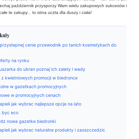
Niechaj październik przysporzy Wam wielu zakupowych sukcesów i
łe te zakupy... to istna uczta dla duszy i ciała!
kuły
 przystepnej cenie przewodnik po tanich kosmetykach do
ferty na rynku
uszarka do ubran poznaj ich zalety i wady
 z kwietniowych promocji w biedronce
kolne w gazetkach promocyjnych
domowe w promocyjnych cenach
pieli jak wybrac najlepsze opcje na lato
k byc eco
wdz nowa gazetke biedronki
apieli jak wybrac naturalne produkty i zaoszczedzic