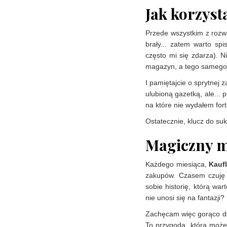
Jak korzyst
Przede wszystkim z roz
brały... zatem warto sp
często mi się zdarza). 
magazyn, a tego samego 
I pamiętajcie o sprytnej 
ulubioną gazetką, ale...
na które nie wydałem fort
Ostatecznie, klucz do su
Magiczny m
Każdego miesiąca,
Kauf
zakupów. Czasem czuję s
sobie historię, którą wa
nie unosi się na fantazji?
Zachęcam więc gorąco 
To przygoda, która może