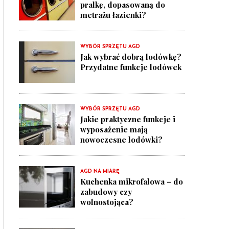
pralkę, dopasowaną do
metrażu łazienki?
WYBÓR SPRZĘTU AGD
Jak wybrać dobrą lodówkę?
Przydatne funkcje lodówek
WYBÓR SPRZĘTU AGD
Jakie praktyczne funkcje i
wyposażenie mają
nowoczesne lodówki?
AGD NA MIARĘ
Kuchenka mikrofalowa – do
zabudowy czy
wolnostojąca?