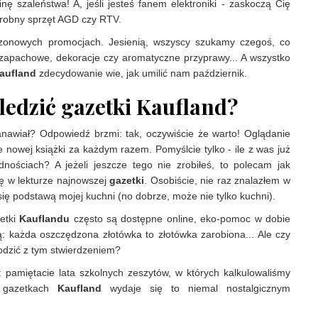
nę szaleństwa! A, jeśli jesteś fanem elektroniki - zaskoczą Cię
 drobny sprzęt AGD czy RTV.
zonowych promocjach. Jesienią, wszyscy szukamy czegoś, co
 zapachowe, dekoracje czy aromatyczne przyprawy... A wszystko
aufland
zdecydowanie wie, jak umilić nam październik.
ledzić gazetki Kaufland?
anawiał? Odpowiedź brzmi: tak, oczywiście że warto! Oglądanie
 nowej książki za każdym razem. Pomyślcie tylko - ile z was już
dnościach? A jeżeli jeszcze tego nie zrobiłeś, to polecam jak
ę w lekturze najnowszej
gazetki
. Osobiście, nie raz znalazłem w
y się podstawą mojej kuchni (no dobrze, może nie tylko kuchni).
zetki
Kauflandu
często są dostępne online, eko-pomoc w dobie
ją: każda oszczędzona złotówka to złotówka zarobiona... Ale czy
dzić z tym stwierdzeniem?
: pamiętacie lata szkolnych zeszytów, w których kalkulowaliśmy
y gazetkach
Kaufland
wydaje się to niemal nostalgicznym