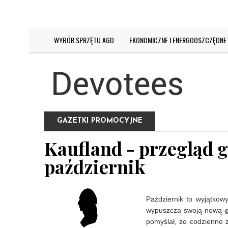
DZISIAJ JEST:
PIĄTEK 7 SIERPNIA 2026
WYBÓR SPRZĘTU AGD
EKONOMICZNE I ENERGOOSZCZĘDNE
GAZETKI PROMOCYJNE
Kaufland - przegląd g
październik
Październik to wyjątkow
wypuszcza swoją nową
pomyślał, że codzienne 