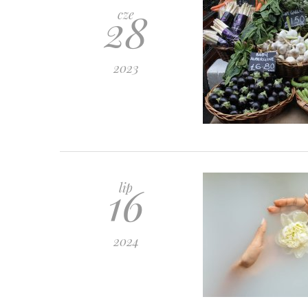
28
cze
2023
16
lip
2024