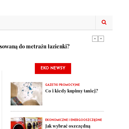
tne funkcje lodówek
asowaną do metrażu łazienki?
tne funkcje lodówek
EKO NEWSY
GAZETKI PROMOCYJNE
Co i kiedy kupimy taniej?
EKONOMICZNE I ENERGOOSZCZĘDNE
Jak wybrać oszczędną