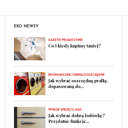
EKO NEWSY
GAZETKI PROMOCYJNE
Co i kiedy kupimy taniej?
EKONOMICZNE I ENERGOOSZCZĘDNE
Jak wybrać oszczędną pralkę,
dopasowaną do...
WYBÓR SPRZĘTU AGD
Jak wybrać dobrą lodówkę?
Przydatne funkcje...