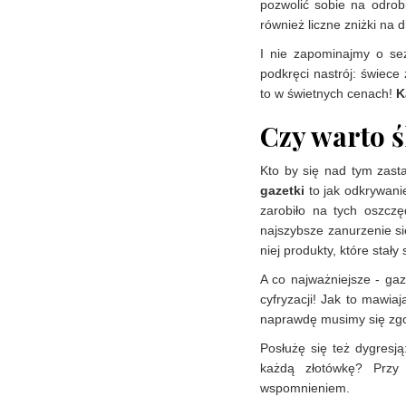
pozwolić sobie na odrobi
również liczne zniżki na
I nie zapominajmy o se
podkręci nastrój: świece
to w świetnych cenach!
K
Czy warto ś
Kto by się nad tym zast
gazetki
to jak odkrywanie
zarobiło na tych oszczę
najszybsze zanurzenie si
niej produkty, które stał
A co najważniejsze - ga
cyfryzacji! Jak to mawia
naprawdę musimy się zgo
Posłużę się też dygresją
każdą złotówkę? Prz
wspomnieniem.