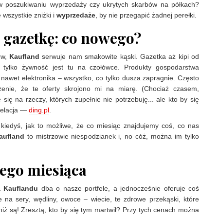
 w poszukiwaniu wyprzedaży czy ukrytych skarbów na półkach?
 wszystkie zniżki i
wyprzedaże
, by nie przegapić żadnej perełki.
 gazetkę: co nowego?
ow,
Kaufland
serwuje nam smakowite kąski. Gazetka aż kipi od
e tylko żywność jest tu na czołówce. Produkty gospodarstwa
awet elektronika – wszystko, co tylko dusza zapragnie. Często
enie, że te oferty skrojono mi na miarę. (Chociaż czasem,
się na rzeczy, których zupełnie nie potrzebuję... ale kto by się
relacja —
ding.pl
.
 kiedyś, jak to możliwe, że co miesiąc znajdujemy coś, co nas
aufland
to mistrzowie niespodzianek i, no cóż, można im tylko
tego miesiąca
a
Kauflandu
dba o nasze portfele, a jednocześnie oferuje coś
 na sery, wędliny, owoce – wiecie, te zdrowe przekąski, które
, niż są! Zresztą, kto by się tym martwił? Przy tych cenach można