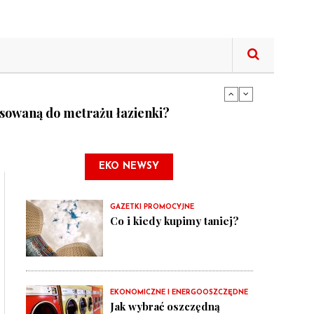
tne funkcje lodówek
asowaną do metrażu łazienki?
tne funkcje lodówek
EKO NEWSY
GAZETKI PROMOCYJNE
Co i kiedy kupimy taniej?
EKONOMICZNE I ENERGOOSZCZĘDNE
Jak wybrać oszczędną