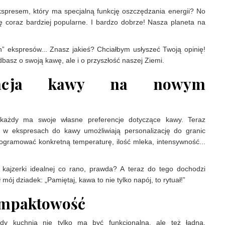
kspresem, który ma specjalną funkcję oszczędzania energii? No
się coraz bardziej popularne. I bardzo dobrze! Nasza planeta na
h” ekspresów... Znasz jakieś? Chciałbym usłyszeć Twoją opinię!
 dbasz o swoją kawę, ale i o przyszłość naszej Ziemi.
lizacja kawy na nowym
ażdy ma swoje własne preferencje dotyczące kawy. Teraz
 w ekspresach do kawy umożliwiają personalizację do granic
ogramować konkretną temperaturę, ilość mleka, intensywność...
 kajzerki idealnej co rano, prawda? A teraz do tego dochodzi
mój dziadek: „Pamiętaj, kawa to nie tylko napój, to rytuał!”
ompaktowość
dy kuchnia nie tylko ma być funkcjonalna, ale też ładna.