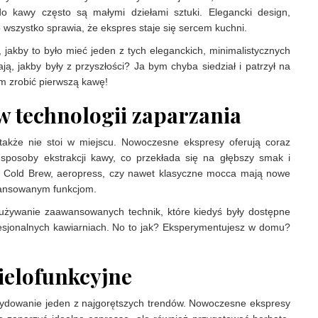
 kawy często są małymi dziełami sztuki. Elegancki design,
szystko sprawia, że ekspres staje się sercem kuchni.
, jakby to było mieć jeden z tych eleganckich, minimalistycznych
ją, jakby były z przyszłości? Ja bym chyba siedział i patrzył na
m zrobić pierwszą kawę!
w technologii zaparzania
także nie stoi w miejscu. Nowoczesne ekspresy oferują coraz
sposoby ekstrakcji kawy, co przekłada się na głębszy smak i
k Cold Brew, aeropress, czy nawet klasyczne mocca mają nowe
awansowanym funkcjom.
 używanie zaawansowanych technik, które kiedyś były dostępne
fesjonalnych kawiarniach. No to jak? Eksperymentujesz w domu?
ielofunkcyjne
cydowanie jeden z najgorętszych trendów. Nowoczesne ekspresy