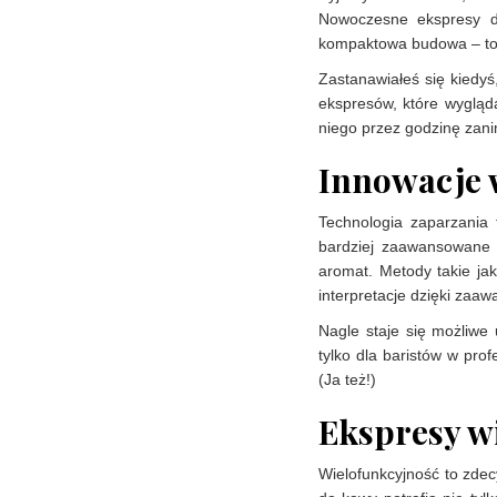
Nowoczesne ekspresy do
kompaktowa budowa – to w
Zastanawiałeś się kiedyś
ekspresów, które wygląda
niego przez godzinę zani
Innowacje 
Technologia zaparzania 
bardziej zaawansowane 
aromat. Metody takie ja
interpretacje dzięki za
Nagle staje się możliwe
tylko dla baristów w pro
(Ja też!)
Ekspresy w
Wielofunkcyjność to zde