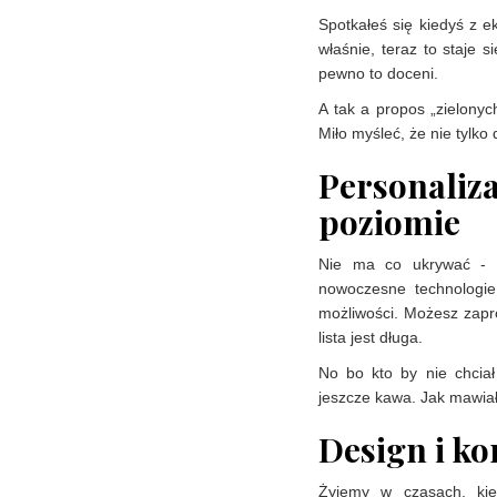
Spotkałeś się kiedyś z e
właśnie, teraz to staje 
pewno to doceni.
A tak a propos „zielonyc
Miło myśleć, że nie tylko
Persona
poziomie
Nie ma co ukrywać - k
nowoczesne technologie
możliwości. Możesz zapr
lista jest długa.
No bo kto by nie chciał
jeszcze kawa. Jak mawiał 
Design i k
Żyjemy w czasach, kie