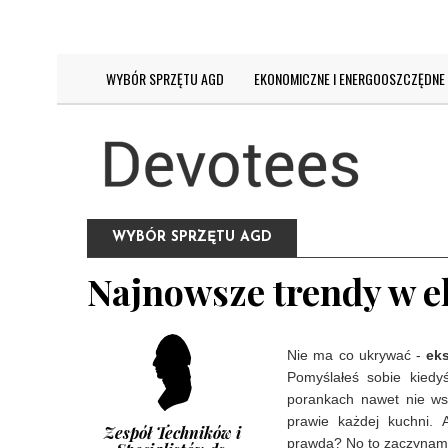
DZISIAJ JEST:
PIĄTEK 7 SIERPNIA 2026
WYBÓR SPRZĘTU AGD
EKONOMICZNE I ENERGOOSZCZĘDNE
WYBÓR SPRZĘTU AGD
Najnowsze trendy w e
Nie ma co ukrywać -
ek
Pomyślałeś sobie kiedy
porankach nawet nie w
prawie każdej kuchni. 
Zespół Techników i
prawda? No to zaczynamy