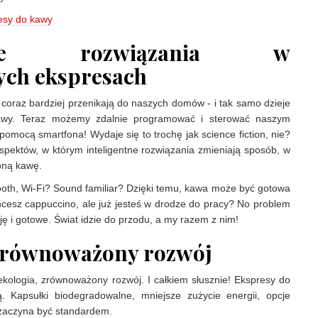
esy do kawy
entne rozwiązania w
ch ekspresach
oraz bardziej przenikają do naszych domów - i tak samo dzieje
awy. Teraz możemy zdalnie programować i sterować naszym
pomocą smartfona! Wydaje się to trochę jak science fiction, nie?
 aspektów, w którym inteligentne rozwiązania zmieniają sposób, w
oną kawę.
ooth, Wi-Fi? Sound familiar? Dzięki temu, kawa może być gotowa
hcesz cappuccino, ale już jesteś w drodze do pracy? No problem
ję i gotowe. Świat idzie do przodu, a my razem z nim!
 zrównoważony rozwój
kologia, zrównoważony rozwój. I całkiem słusznie! Ekspresy do
. Kapsułki biodegradowalne, mniejsze zużycie energii, opcje
 zaczyna być standardem.