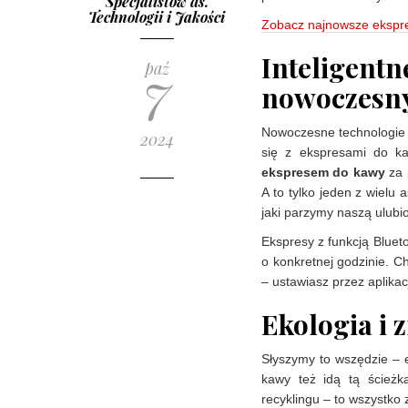
Specjalistów ds.
Technologii i Jakości
Zobacz najnowsze ekspr
Intelig
7
paź
nowoczesny
Nowoczesne technologie c
2024
się z ekspresami do k
ekspresem do kawy
za 
A to tylko jeden z wielu
jaki parzymy naszą ulubi
Ekspresy z funkcją Bluet
o konkretnej godzinie. C
– ustawiasz przez aplikac
Ekologia i
Słyszymy to wszędzie – e
kawy też idą tą ścieżką
recyklingu – to wszystko