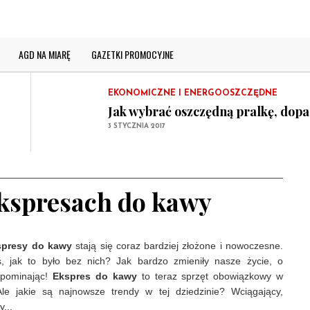
Jak wybrać dobrą lodówkę? Przyda
5 STYCZNIA 2017
GAZETKI PROMOCYJNE
AGD NA MIARĘ
GAZETKI PROMOCYJNE
Co i kiedy kupimy taniej?
2 STYCZNIA 2017
EKONOMICZNE I ENERGOOSZCZĘDNE
Jak wybrać oszczędną pralkę, dop
3 STYCZNIA 2017
WYBÓR SPRZĘTU AGD
Jak wybrać dobrą lodówkę? Przyda
5 STYCZNIA 2017
kspresach do kawy
GAZETKI PROMOCYJNE
Co i kiedy kupimy taniej?
2 STYCZNIA 2017
spresy do kawy
stają się coraz bardziej złożone i nowoczesne.
ś, jak to było bez nich? Jak bardzo zmieniły nasze życie, o
spominając!
Ekspres do kawy
to teraz sprzęt obowiązkowy w
Ale jakie są najnowsze trendy w tej dziedzinie? Wciągający,
...