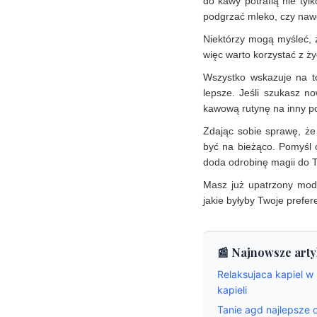
do kawy potrafią nie tyl
podgrzać mleko, czy nawe
Niektórzy mogą myśleć, ż
więc warto korzystać z ży
Wszystko wskazuje na 
lepsze. Jeśli szukasz no
kawową rutynę na inny p
Zdając sobie sprawę, że 
być na bieżąco. Pomyśl o
doda odrobinę magii do T
Masz już upatrzony mode
jakie byłyby Twoje prefer
📰 Najnowsze arty
Relaksujaca kapiel w
kapieli
Tanie agd najlepsze o