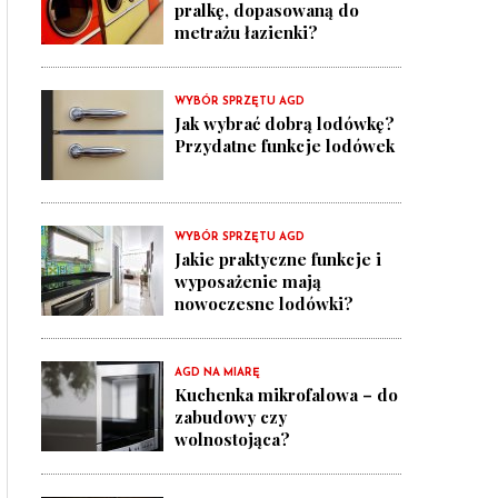
pralkę, dopasowaną do
metrażu łazienki?
WYBÓR SPRZĘTU AGD
Jak wybrać dobrą lodówkę?
Przydatne funkcje lodówek
WYBÓR SPRZĘTU AGD
Jakie praktyczne funkcje i
wyposażenie mają
nowoczesne lodówki?
AGD NA MIARĘ
Kuchenka mikrofalowa – do
zabudowy czy
wolnostojąca?