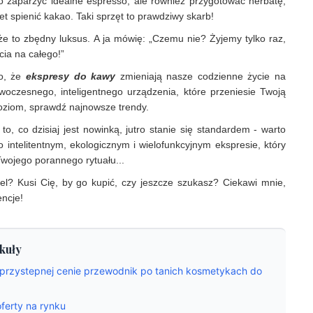
ko zaparzyć idealne espresso, ale również przygotować herbatę,
t spienić kakao. Taki sprzęt to prawdziwy skarb!
e to zbędny luksus. A ja mówię: „Czemu nie? Żyjemy tylko raz,
cia na całego!”
to, że
ekspresy do kawy
zmieniają nasze codzienne życie na
woczesnego, inteligentnego urządzenia, które przeniesie Twoją
oziom, sprawdź najnowsze trendy.
to, co dzisiaj jest nowinką, jutro stanie się standardem - warto
 intelitentnym, ekologicznym i wielofunkcyjnym ekspresie, który
wojego porannego rytuału...
l? Kusi Cię, by go kupić, czy jeszcze szukasz? Ciekawi mnie,
encje!
kuły
 przystepnej cenie przewodnik po tanich kosmetykach do
ferty na rynku