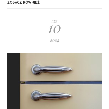
ZOBACZ RÓWNIEŻ
10
cze
2024