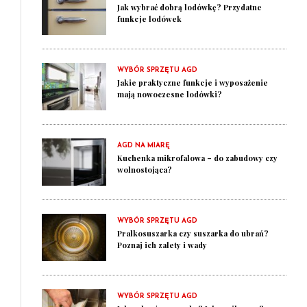
Jak wybrać dobrą lodówkę? Przydatne
funkcje lodówek
WYBÓR SPRZĘTU AGD
Jakie praktyczne funkcje i wyposażenie
mają nowoczesne lodówki?
AGD NA MIARĘ
Kuchenka mikrofalowa – do zabudowy czy
wolnostojąca?
WYBÓR SPRZĘTU AGD
Pralkosuszarka czy suszarka do ubrań?
Poznaj ich zalety i wady
WYBÓR SPRZĘTU AGD