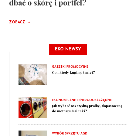
dbać o skórę i portfel?
→
ZOBACZ
EKO NEWSY
GAZETKI PROMOCYJNE
Co i kiedy kupimy taniej?
EKONOMICZNE I ENERGOOSZCZĘDNE
Jak wybrać oszczędną pralkę, dopasowaną
do metrażu łazienki?
WYBÓR SPRZĘTU AGD