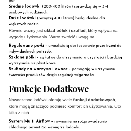
par.
Średnie lodówki
(200-400 litrów) sprawdzą się w 3-4
osobowych rodzinach.
Duże lodówki
(powyżej 400 litrów) będą idealne dla
większych rodzin.
Równie ważny jest
układ półek i szuflad
, który wpływa na
wygodę użytkowania. Warto zwrócić uwagę na:
Regulowane półki
– umożliwiają dostosowanie przestrzeni do
indywidualnych potrzeb.
Szklane półki
– są łatwe do utrzymania w czystości i bardziej
wytrzymałe niż plastikowe.
Szuflady na warzywa i owoce
– pomagają w utrzymaniu
świeżości produktów dzięki regulacji wilgotności.
Funkcje Dodatkowe
Nowoczesne lodówki oferują wiele
funkcji dodatkowych
,
które mogą znacząco podnieść komfort ich użytkowania. Oto
kilka z nich:
System Multi Airflow
– równomierne rozprowadzanie
chłodnego powietrza wewnątrz lodówki.