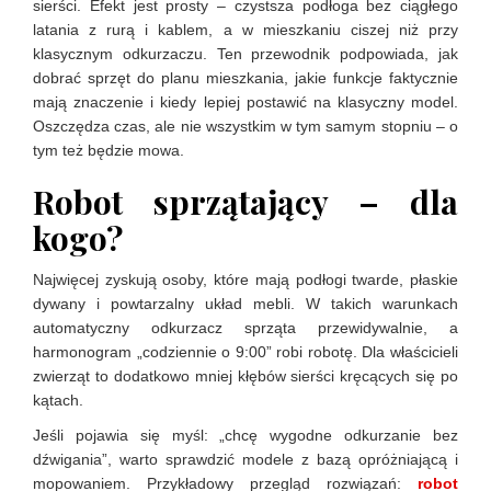
sierści. Efekt jest prosty – czystsza podłoga bez ciągłego
latania z rurą i kablem, a w mieszkaniu ciszej niż przy
klasycznym odkurzaczu. Ten przewodnik podpowiada, jak
dobrać sprzęt do planu mieszkania, jakie funkcje faktycznie
mają znaczenie i kiedy lepiej postawić na klasyczny model.
Oszczędza czas, ale nie wszystkim w tym samym stopniu – o
tym też będzie mowa.
Robot sprzątający – dla
kogo?
Najwięcej zyskują osoby, które mają podłogi twarde, płaskie
dywany i powtarzalny układ mebli. W takich warunkach
automatyczny odkurzacz sprząta przewidywalnie, a
harmonogram „codziennie o 9:00” robi robotę. Dla właścicieli
zwierząt to dodatkowo mniej kłębów sierści kręcących się po
kątach.
Jeśli pojawia się myśl: „chcę wygodne odkurzanie bez
dźwigania”, warto sprawdzić modele z bazą opróżniającą i
mopowaniem. Przykładowy przegląd rozwiązań:
robot