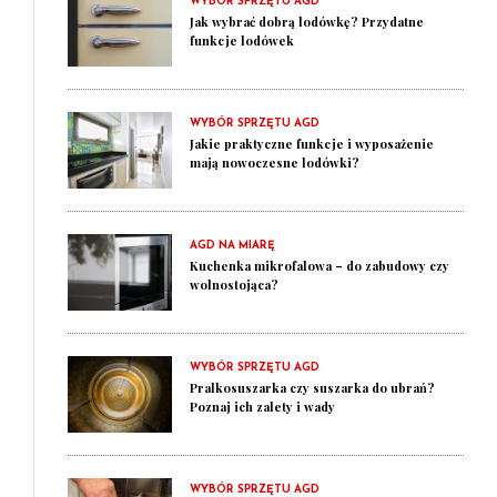
WYBÓR SPRZĘTU AGD
Jak wybrać dobrą lodówkę? Przydatne
funkcje lodówek
WYBÓR SPRZĘTU AGD
Jakie praktyczne funkcje i wyposażenie
mają nowoczesne lodówki?
AGD NA MIARĘ
Kuchenka mikrofalowa – do zabudowy czy
wolnostojąca?
WYBÓR SPRZĘTU AGD
Pralkosuszarka czy suszarka do ubrań?
Poznaj ich zalety i wady
WYBÓR SPRZĘTU AGD