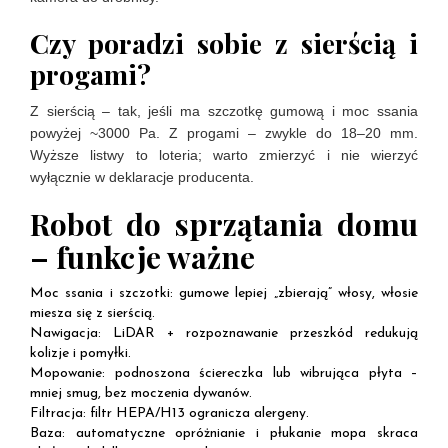
Czy poradzi sobie z sierścią i
progami?
Z sierścią – tak, jeśli ma szczotkę gumową i moc ssania
powyżej ~3000 Pa. Z progami – zwykle do 18–20 mm.
Wyższe listwy to loteria; warto zmierzyć i nie wierzyć
wyłącznie w deklaracje producenta.
Robot do sprzątania domu
– funkcje ważne
Moc ssania i szczotki: gumowe lepiej „zbierają” włosy, włosie
miesza się z sierścią.
Nawigacja: LiDAR + rozpoznawanie przeszkód redukują
kolizje i pomyłki.
Mopowanie: podnoszona ściereczka lub wibrująca płyta –
mniej smug, bez moczenia dywanów.
Filtracja: filtr HEPA/H13 ogranicza alergeny.
Baza: automatyczne opróżnianie i płukanie mopa skraca