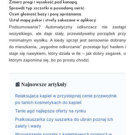
Zmierz progi i wysokość pod kanapą.
Sprawdź typ szczotki a posiadaną sierść.
Oceń głośność bazy i porę opróżniania.
Ustal mapę pokoi i strefy zakazane w aplikacji.
Podsumowanie? Automatyczny odkurzacz nie zastąpi
wszystkiego, ale daje stały, przewidywalny porządek przy
minimalnym wysiłku. A kiedy sprzęt jest sensownie dobrany
do mieszkania, „wygodne odkurzanie” przestaje być hasłem i
staje się nawykiem, który działa w tle – jak dobry zegarek, o
którym zapomina się, bo po prostu chodzi.
📰 Najnowsze artykuły
Relaksujaca kapiel w przystepnej cenie przewodnik
po tanich kosmetykach do kapieli
Tanie agd najlepsze oferty na rynku
Pralkosuszarka czy suszarka do ubran poznaj ich
zalety i wady
Wyposazenie sypialni z kwietniowych promocji w