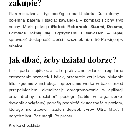
zakupie?
Plan mieszkania i typ podłóg to punkt startu. Duże domy –
pojemna bateria i stacja; kawalerka – kompakt i cichy tryb
nocny. Marki pokroju
iRobot
,
Roborock
,
Xiaomi
,
Dreame
,
Ecovacs
różnią się algorytmami i serwisem – lepiej
sprawdzić dostępność części i szczotek niż o 50 Pa więcej w
tabelce.
Jak dbać, żeby działał dobrze?
I tu pada najdłuższe, ale praktyczne zdanie: regularne
czyszczenie szczotek i kółek, przetarcie czujników, płukanie
filtra zgodnie z instrukcją, opróżnianie worka w bazie przed
przepełnieniem, aktualizacje oprogramowania w aplikacji
oraz drobny „declutter” podłogi (kable w organizerze,
dywanik dociążony) potrafią podnieść skuteczność o poziom,
którego nie zapewni żaden dopisek „Pro+ Ultra Max”. I
natychmiast. Bez magii. Po prostu.
Krótka checklista