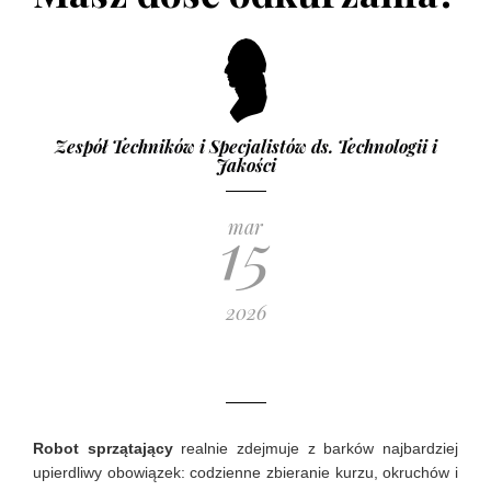
Co i kiedy kupimy taniej?
2 STYCZNIA 2017
Zespół Techników i Specjalistów ds. Technologii i
Jakości
15
mar
2026
Robot sprzątający
realnie zdejmuje z barków najbardziej
upierdliwy obowiązek: codzienne zbieranie kurzu, okruchów i