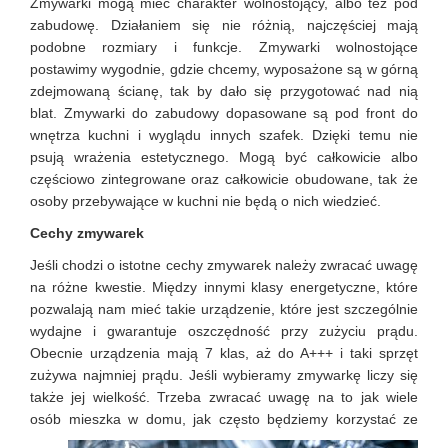
Zmywarki mogą mieć charakter wolnostojący, albo też pod
zabudowę. Działaniem się nie różnią, najczęściej mają
podobne rozmiary i funkcje. Zmywarki wolnostojące
postawimy wygodnie, gdzie chcemy, wyposażone są w górną
zdejmowaną ścianę, tak by dało się przygotować nad nią
blat. Zmywarki do zabudowy dopasowane są pod front do
wnętrza kuchni i wyglądu innych szafek. Dzięki temu nie
psują wrażenia estetycznego. Mogą być całkowicie albo
częściowo zintegrowane oraz całkowicie obudowane, tak że
osoby przebywające w kuchni nie będą o nich wiedzieć.
Cechy zmywarek
Jeśli chodzi o istotne cechy zmywarek należy zwracać uwagę
na różne kwestie. Między innymi klasy energetyczne, które
pozwalają nam mieć takie urządzenie, które jest szczególnie
wydajne i gwarantuje oszczędność przy zużyciu prądu.
Obecnie urządzenia mają 7 klas, aż do A+++ i taki sprzęt
zużywa najmniej prądu. Jeśli wybieramy zmywarkę liczy się
także jej wielkość. Trzeba zwracać uwagę na to jak wiele
osób
mieszka w domu, jak często będziemy korzystać ze