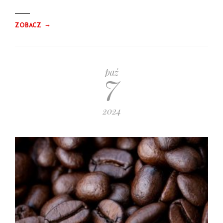
→
ZOBACZ
7
paź
2024