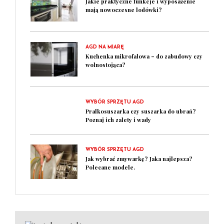
Jakie praktyczne funkcje i wyposażenie
mają nowoczesne lodówki?
AGD NA MIARĘ
Kuchenka mikrofalowa – do zabudowy czy
wolnostojąca?
WYBÓR SPRZĘTU AGD
Pralkosuszarka czy suszarka do ubrań?
Poznaj ich zalety i wady
WYBÓR SPRZĘTU AGD
Jak wybrać zmywarkę? Jaka najlepsza?
Polecane modele.