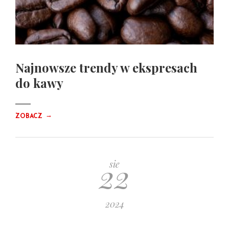
Najnowsze trendy w ekspresach
do kawy
→
ZOBACZ
22
sie
2024