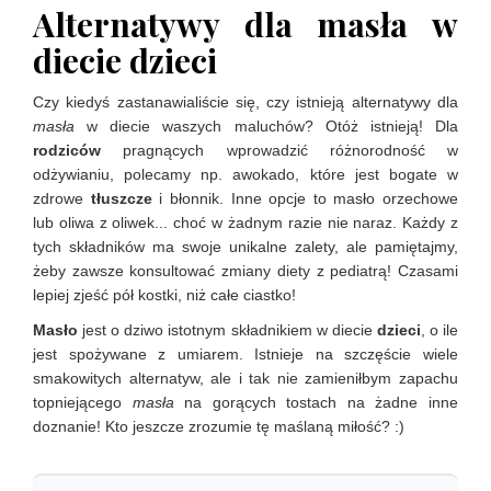
Alternatywy dla masła w
diecie dzieci
Czy kiedyś zastanawialiście się, czy istnieją alternatywy dla
masła
w diecie waszych maluchów? Otóż istnieją! Dla
rodziców
pragnących wprowadzić różnorodność w
odżywianiu, polecamy np. awokado, które jest bogate w
zdrowe
tłuszcze
i błonnik. Inne opcje to masło orzechowe
lub oliwa z oliwek... choć w żadnym razie nie naraz. Każdy z
tych składników ma swoje unikalne zalety, ale pamiętajmy,
żeby zawsze konsultować zmiany diety z pediatrą! Czasami
lepiej zjeść pół kostki, niż całe ciastko!
Masło
jest o dziwo istotnym składnikiem w diecie
dzieci
, o ile
jest spożywane z umiarem. Istnieje na szczęście wiele
smakowitych alternatyw, ale i tak nie zamieniłbym zapachu
topniejącego
masła
na gorących tostach na żadne inne
doznanie! Kto jeszcze zrozumie tę maślaną miłość? :)