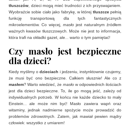
tłuszczów
, dzieci mogą mieć trudności z ich przyswajaniem.
Wyobraźcie sobie ciało jako fabrykę, w której
tłuszcze
pełnią
funkcję transportową dla tych fantastycznych
mikroelementów. Co więcej,
masło
jest naturalnym źródłem
ważnych kwasów tłuszczowych. Może nie jest to informacja,
która trafi na okładki gazet, ale... warto o tym pamiętać!
Czy masło jest bezpieczne
dla dzieci?
Kiedy myślimy o
dzieciach
i jedzeniu, instynktownie czujemy,
że musi być ono bezpieczne. Całkiem słusznie! Ale co z
masłem
? Warto wiedzieć, że
masło
w odpowiednich ilościach
jest dla dzieci bezpieczne. To, ile go mogą jeść, zależy od
indywidualnych potrzeb. W końcu nie każde dziecko to mały
Einstein... ale może nim być! Masło zawiera wapń oraz
witaminy, jednak nadmierne spożycie może prowadzić do
problemów zdrowotnych. Zatem, jak mawiał pewien mądry
człowiek: wszystko z umiarem!