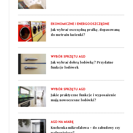
EKONOMICZNE I ENERGOOSZCZĘDNE
Jak wybrać oszczędną pralkę, dopasowaną
do metrażu łazienki?
WYBÓR SPRZĘTU AGD
Jak wybrać dobrą lodówkę? Przydatne
funkcje lodówek
WYBÓR SPRZĘTU AGD
Jakie praktyczne funkcje i wyposażenie
mają nowoczesne lodówki?
AGD NA MIARĘ
Kuchenka mikrofalowa – do zabudowy czy
wolnostojąca?