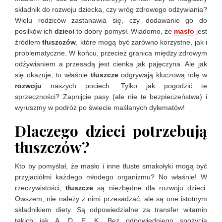
składnik do rozwoju dziecka, czy wróg zdrowego odżywiania?
Wielu rodziców zastanawia się, czy dodawanie go do
posiłków ich
dzieci
to dobry pomysł. Wiadomo, że
masło
jest
źródłem
tłuszczów
, które mogą być zarówno korzystne, jak i
problematyczne. W końcu, przecież granica między zdrowym
odżywianiem a przesadą jest cienka jak pajęczyna. Ale jak
się okazuje, to właśnie
tłuszcze
odgrywają kluczową rolę w
rozwoju
naszych pociech. Tylko jak pogodzić te
sprzeczności? Zapnijcie pasy (ale nie te bezpieczeństwa) i
wyruszmy w podróż po świecie maślanych dylematów!
Dlaczego dzieci potrzebują
tłuszczów?
Kto by pomyślał, że masło i inne tłuste smakołyki mogą być
przyjaciółmi każdego młodego organizmu? No właśnie! W
rzeczywistości,
tłuszcze
są niezbędne dla rozwoju dzieci.
Owszem, nie należy z nimi przesadzać, ale są one istotnym
składnikiem diety. Są odpowiedzialne za transfer witamin
takich jak A, D, E, K. Bez odpowiedniego spożycia