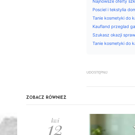
Najnowsze oferty sz
Posciel i tekstylia 
Tanie kosmetyki do ka
Kaufland przeglad ga
Szukasz okazji spra
Tanie kosmetyki do k
UDOSTĘPNIJ
ZOBACZ RÓWNIEŻ
12
kwi