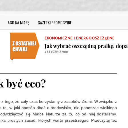
Jak wybrać dobrą lodówkę? Przyda
5 STYCZNIA 2017
GAZETKI PROMOCYJNE
AGD NA MIARĘ
GAZETKI PROMOCYJNE
Co i kiedy kupimy taniej?
2 STYCZNIA 2017
EKONOMICZNE I ENERGOOSZCZĘDNE
Jak wybrać oszczędną pralkę, dop
3 STYCZNIA 2017
WYBÓR SPRZĘTU AGD
Jak wybrać dobrą lodówkę? Przyda
5 STYCZNIA 2017
k być eco?
GAZETKI PROMOCYJNE
Co i kiedy kupimy taniej?
2 STYCZNIA 2017
 z tego, że cały czas korzystamy z zasobów Ziemi. W związku z
o to, w jaki sposób dbać o środowisko, nie ponosząc wielkiego
 odwdzięczyć się Matce Naturze za to, co od niej dostaliśmy.
lka prostych zasad, których warto przestrzegać. Przeczytaj tez