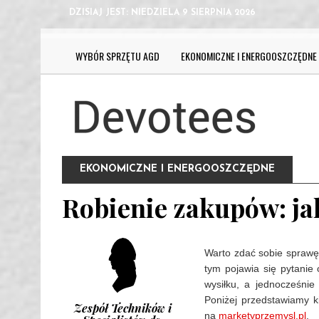
DZISIAJ JEST:
NIEDZIELA 9 SIERPNIA 2026
WYBÓR SPRZĘTU AGD
EKONOMICZNE I ENERGOOSZCZĘDNE
EKONOMICZNE I ENERGOOSZCZĘDNE
Robienie zakupów: ja
Warto zdać sobie sprawę
tym pojawia się pytanie 
wysiłku, a jednocześnie
Poniżej przedstawiamy ki
Zespół Techników i
na
marketyprzemysl.pl
.