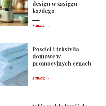
design w zasięgu
każdego
→
ZOBACZ
Pościel i tekstylia
domowe w
promocyjnych cenach
→
ZOBACZ