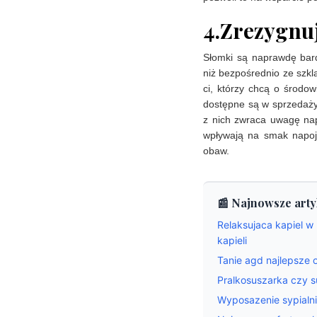
4.Zrezygnu
Słomki są naprawdę bard
niż bezpośrednio ze szkl
ci, którzy chcą o środ
dostępne są w sprzedaży 
z nich zwraca uwagę na
wpływają na smak napoj
obaw.
📰 Najnowsze arty
Relaksujaca kapiel w
kapieli
Tanie agd najlepsze o
Pralkosuszarka czy s
Wyposazenie sypialni