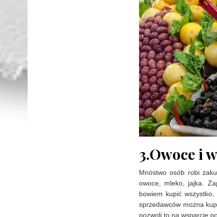
3.Owoce i 
Mnóstwo osób robi zaku
owoce, mleko, jajka. Z
bowiem kupić wszystko, 
sprzedawców można kupi
pozwoli to na wsparcie po