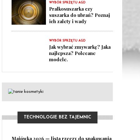
WYBÓR SPRZĘTU AGD
Pralkosuszarka czy
suszarka do ubrań? Poznaj
ich zalety i wady
WYBÓR SPRZĘTU AGD
Jak wybrać zmywarkę? Jaka
najlepsza? Polecane
modele.
TECHNOLOGIE BEZ TAJEMNIC
Majówka 2026 — lista rzeczy do spakowania