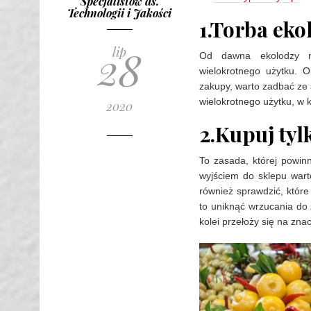
Specjalistów ds.
Technologii i Jakości
1.Torba eko
28
lip
Od dawna ekolodzy na
wielokrotnego użytku. 
zakupy, warto zadbać ze
wielokrotnego użytku, w
2020
2.Kupuj tyl
To zasada, której powin
wyjściem do sklepu wart
również sprawdzić, które
to uniknąć wrzucania do
kolei przełoży się na zna