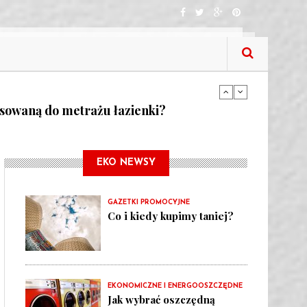
tne funkcje lodówek
asowaną do metrażu łazienki?
tne funkcje lodówek
EKO NEWSY
GAZETKI PROMOCYJNE
Co i kiedy kupimy taniej?
EKONOMICZNE I ENERGOOSZCZĘDNE
Jak wybrać oszczędną