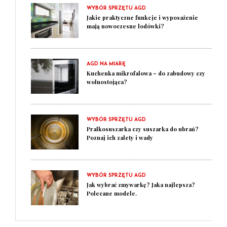
WYBÓR SPRZĘTU AGD
Jakie praktyczne funkcje i wyposażenie
mają nowoczesne lodówki?
AGD NA MIARĘ
Kuchenka mikrofalowa – do zabudowy czy
wolnostojąca?
WYBÓR SPRZĘTU AGD
Pralkosuszarka czy suszarka do ubrań?
Poznaj ich zalety i wady
WYBÓR SPRZĘTU AGD
Jak wybrać zmywarkę? Jaka najlepsza?
Polecane modele.