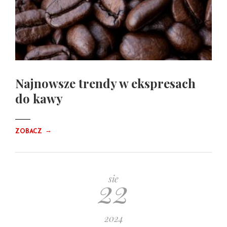
Najnowsze trendy w ekspresach
do kawy
→
ZOBACZ
22
sie
2024