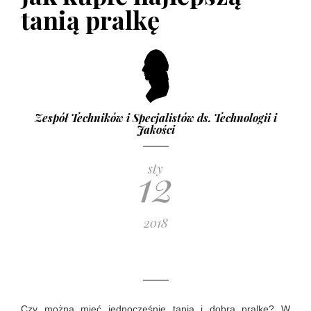
tanią pralkę
Zespół Techników i Specjalistów ds. Technologii i
Jakości
12
sty
2018
Czy można mieć jednocześnie tanią i dobrą pralkę? W