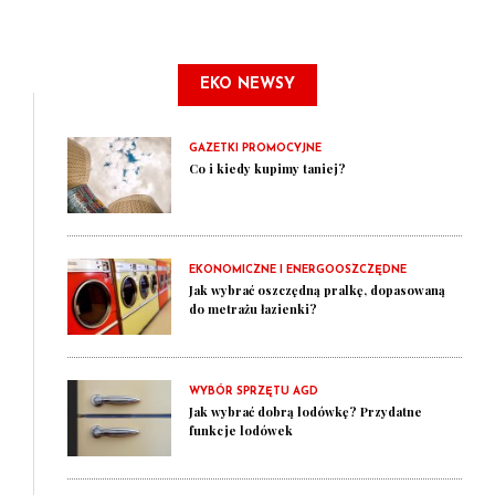
EKO NEWSY
GAZETKI PROMOCYJNE
Co i kiedy kupimy taniej?
EKONOMICZNE I ENERGOOSZCZĘDNE
Jak wybrać oszczędną pralkę, dopasowaną
do metrażu łazienki?
WYBÓR SPRZĘTU AGD
Jak wybrać dobrą lodówkę? Przydatne
funkcje lodówek