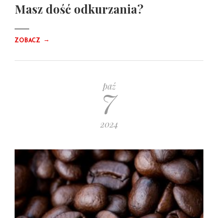
Masz dość odkurzania?
→
ZOBACZ
7
paź
2024