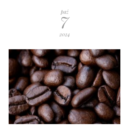
7
paź
2024