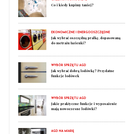
Co i kiedy kupimy taniej?
EKONOMICZNE I ENERGOOSZCZĘDNE
Jak wybrać oszczędną pralkę, dopasowaną
do metrażu łazienki?
WYBÓR SPRZĘTU AGD
Jak wybrać dobrą lodówkę? Przydatne
funkcje lodówek
WYBÓR SPRZĘTU AGD
Jakie praktyczne funkcje i wyposażenie
mają nowoczesne lodówki?
AGD NA MIARĘ