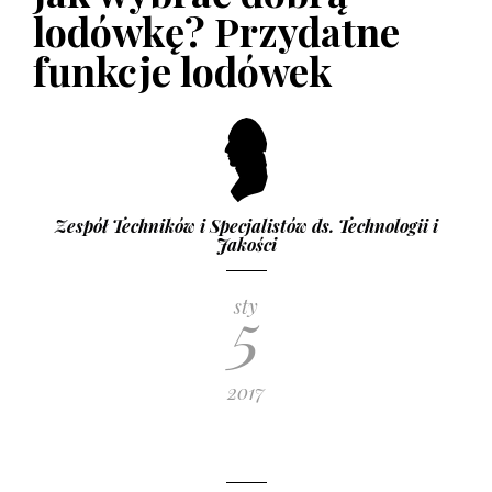
GAZETKI PROMOCYJNE
lodówkę? Przydatne
Co i kiedy kupimy taniej?
funkcje lodówek
2 STYCZNIA 2017
Zespół Techników i Specjalistów ds. Technologii i
Jakości
5
sty
2017